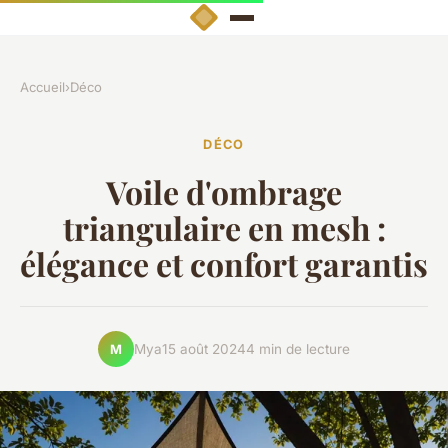
Accueil
›
Déco
DÉCO
Voile d'ombrage
triangulaire en mesh :
élégance et confort garantis
Mya
15 août 2024
4 min de lecture
M