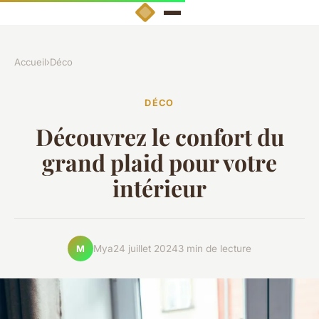
Accueil
›
Déco
DÉCO
Découvrez le confort du
grand plaid pour votre
intérieur
Mya
24 juillet 2024
3 min de lecture
M